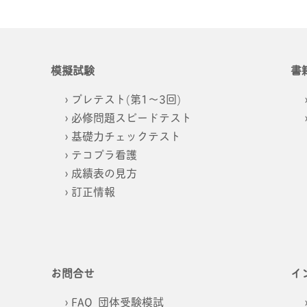
模擬試験
書
プレテスト(第1～3回)
必修問題スピードテスト
基礎力チェックテスト
テコプラ看護
成績表の見方
訂正情報
お問合せ
イ
FAQ_団体受験模試