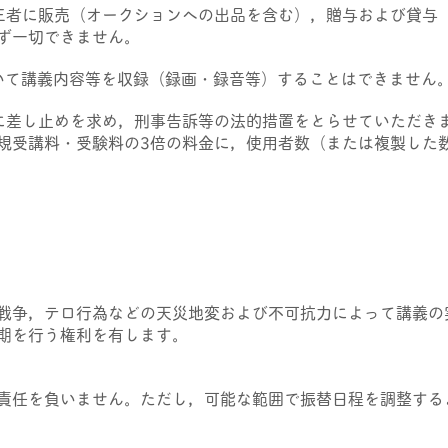
三者に販売（オークションへの出品を含む），贈与および貸与
ず一切できません。
おいて講義内容等を収録（録画・録音等）することはできません
に差し止めを求め，刑事告訴等の法的措置をとらせていただき
規受講料・受験料の3倍の料金に，使用者数（または複製した
戦争，テロ行為などの天災地変および不可抗力によって講義の
期を行う権利を有します。
責任を負いません。ただし，可能な範囲で振替日程を調整する