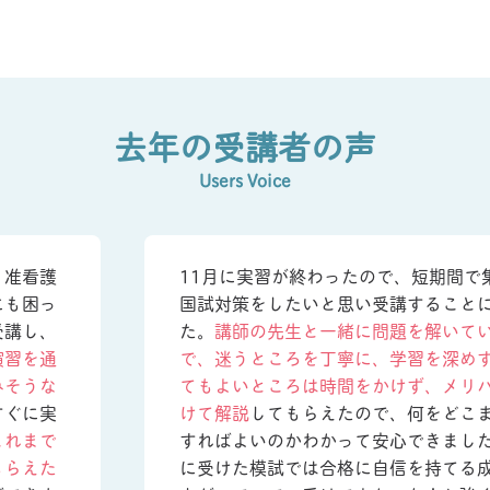
去年の受講者の声
Users Voice
、准看護
11月に実習が終わったので、短期間で
にも困っ
国試対策をしたいと思い受講すること
受講し、
た。
講師の先生と一緒に問題を解いて
演習を通
で、迷うところを丁寧に、学習を深め
みそうな
てもよいところは時間をかけず、メリ
すぐに実
けて解説
してもらえたので、何をどこ
これまで
すればよいのかわかって安心できまし
もらえた
に受けた模試では合格に自信を持てる