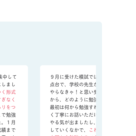
集中して
９月に受けた模試では必修20点台、一般
にしまし
点台で、学校の先生からも叱られたの
いく形式
やらなきゃ！と思い受講しました。国
すぎなく
から、どのように勉強を進めていけば
ハリをつ
最初は何から勉強すればよいかまでな
まで勉強
く丁寧にお話いただけたおかげで勉強
た。１月
やる気が出ましたし、問題演習を先生
成績まで
していくなかで、
これまで受けてきた