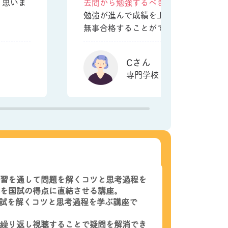
く思いま
去問から勉強するべきこともわかり
、
勉強が進んで成績を上がっていき、国
無事合格することができました！
Cさん
専門学校３年生
習を通して問題を解くコツと思考過程を
を国試の得点に直結させる講座。
国試を解くコツと思考過程を学ぶ講座で
繰り返し視聴することで疑問を解消でき