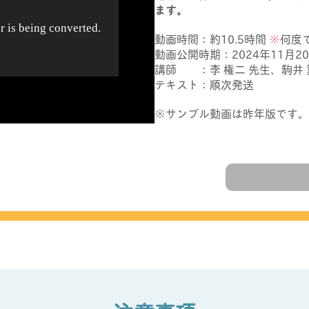
ます。
動画時間：約10.5時間
※
何度
動画公開時期：2024年11月20
講師 ：李 権二 先生、駒井 
テキスト：順次発送
※サンプル動画は昨年版です。今