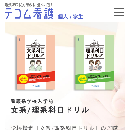
看護師国試対策教材 講座/模試
看護系学校入学前
文系/理系科目ドリル
学校指定「文系/理系科目ドリル」のご購