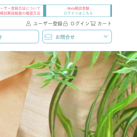
ーザー登録方法について
Web模試受験
・模試解説動画の確認方法
ログインはこちら
ユーザー登録
ログイン
カート
介
お問合せ