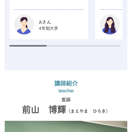
Aさん
B
4年制大学
4
講師紹介
teacher
医師
前山 博輝
（まえやま ひろき）