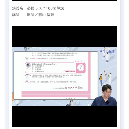
講義名：必修ラスパ100問解説
講師 ：医師／前山 博輝