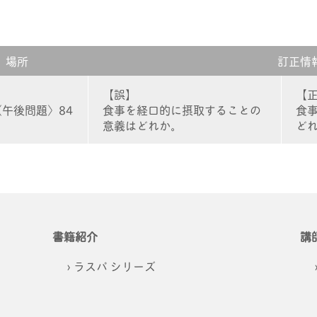
場所
訂正情
【誤】
【
〈午後問題〉84
食事を経口的に摂取することの
食
意義はどれか。
ど
書籍紹介
講
ラスパ シリーズ