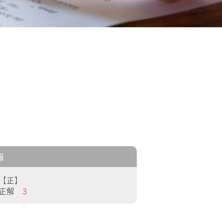
報
【正】
正解
3