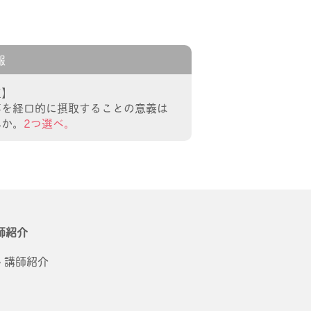
報
正】
事を経口的に摂取することの意義は
れか。
2つ選べ。
師紹介
講師紹介