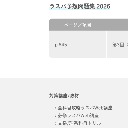
ラスパ予想問題集 2026
ページ／項目
p.645
第3回
対策講座/教材
全科目攻略ラスパWeb講座
必修ラスパWeb講座
文系/理系科目ドリル